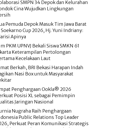
olaborasi SMPN 34 Depok dan Kelurahan
ondok Cina Wujudkan Lingkungan
ersih
ua Pemuda Depok Masuk Tim Jawa Barat
i Soekarno Cup 2026, Hj. Yuni Indriany:
arisi Apinya
im PKM UPNVJ Bekali Siswa SMKN 61
akarta Keterampilan Pertolongan
ertama Kecelakaan Laut
umat Berkah, BRI Bekasi Harapan Indah
agikan Nasi Box untuk Masyarakat
ekitar
mpat Penghargaan Ookla® 2026
erkuat Posisi XL sebagai Pemimpin
ualitas Jaringan Nasional
urnia Nugraha Raih Penghargaan
ndonesia Public Relations Top Leader
026, Perkuat Peran Komunikasi Strategis