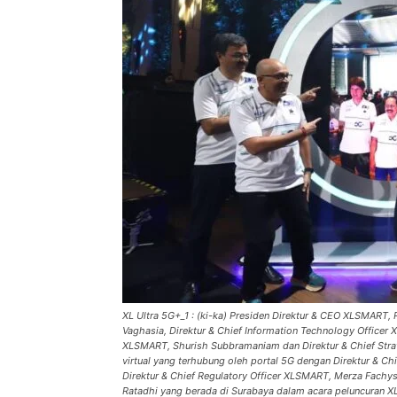
XL Ultra 5G+_1 : (ki-ka) Presiden Direktur & CEO XLSMART, R
Vaghasia, Direktur & Chief Information Technology Officer 
XLSMART, Shurish Subbramaniam dan Direktur & Chief Strat
virtual yang terhubung oleh portal 5G dengan Direktur & Ch
Direktur & Chief Regulatory Officer XLSMART, Merza Fachy
Ratadhi yang berada di Surabaya dalam acara peluncuran XL 