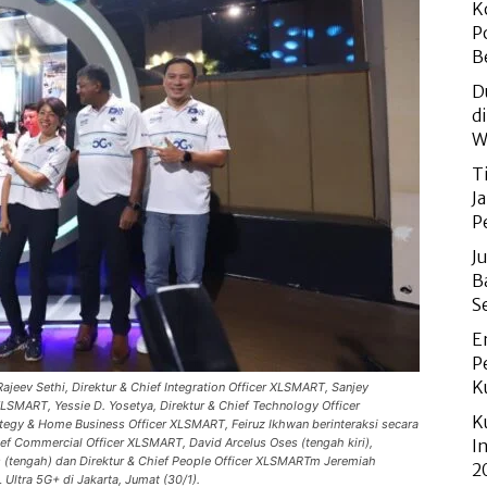
K
P
B
D
d
W
T
J
P
J
B
S
E
P
K
ajeev Sethi, Direktur & Chief Integration Officer XLSMART, Sanjey
XLSMART, Yessie D. Yosetya, Direktur & Chief Technology Officer
K
egy & Home Business Officer XLSMART, Feiruz Ikhwan berinteraksi secara
ief Commercial Officer XLSMART, David Arcelus Oses (tengah kiri),
I
s (tengah) dan Direktur & Chief People Officer XLSMARTm Jeremiah
2
Ultra 5G+ di Jakarta, Jumat (30/1).