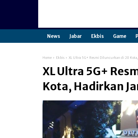
News
Jabar
Ekbis
Game
P
Home
Ekbis
XL Ultra 5G+ Resmi Diluncurkan di 20 Kota
XL Ultra 5G+ Resm
Kota, Hadirkan J