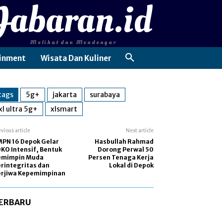
Jabaran.id
Melihat dan Mendengar
inment
Wisata Dan Kuliner
tags
5g+
jakarta
surabaya
xl ultra 5g+
xlsmart
evious article
Next article
PN 16 Depok Gelar
Hasbullah Rahmad
KO Intensif, Bentuk
Dorong Perwal 50
emimpin Muda
Persen Tenaga Kerja
rintegritas dan
Lokal di Depok
erjiwa Kepemimpinan
ERBARU