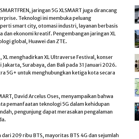
dan SMARTFREN, jaringan 5G XLSMART juga dirancang
erprise. Teknologi ini membuka peluang
erti smart city, otomasi industri, layanan berbasis
ta dan ekonomi kreatif. Pengembangan jaringan XL
ologi global, Huawei dan ZTE.
, XL menghadirkan XL Ultraverse Festival, konser
i Jakarta, Surabaya, dan Bali pada 31 Januari 2026.
ltra 5G+ untuk menghubungkan ketiga kota secara
SMART, David Arcelus Oses, menyampaikan bahwa
yata pemanfaatan teknologi 5G dalam kehidupan
i rendah, pengunjung dapat merasakan pengalaman
da.
h dari 209 ribu BTS, mayoritas BTS 4G dan sejumlah