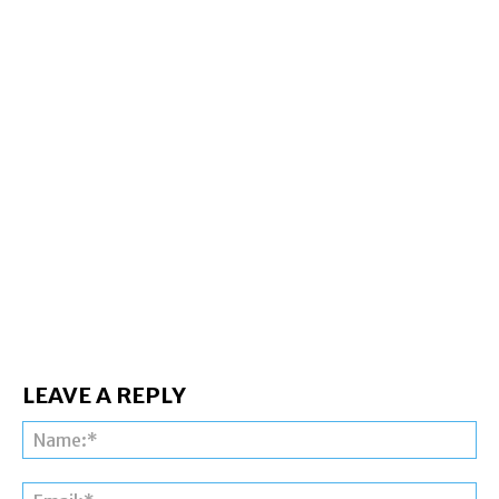
LEAVE A REPLY
Na
Ema