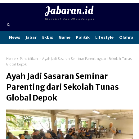
Jabaran.id
Melihat dan Mendengar
News
Jabar
Ekbis
Game
Politik
Lifestyle
Olahraga
Home
Pendidikan
Ayah Jadi Sasaran Seminar Parenting dari Sekolah Tunas
Global Depok
Ayah Jadi Sasaran Seminar
Parenting dari Sekolah Tunas
Global Depok