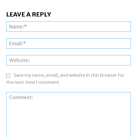
LEAVE A REPLY
Na
Ema
Web
Save my name, email, and website in this browser for
the next time I comment.