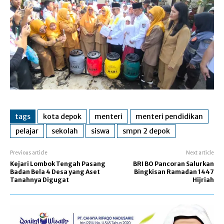
tags
kota depok
menteri
menteri pendidikan
pelajar
sekolah
siswa
smpn 2 depok
Previous article
Next article
Kejari Lombok Tengah Pasang
BRI BO Pancoran Salurkan
Badan Bela 4 Desa yang Aset
Bingkisan Ramadan 1447
Tanahnya Digugat
Hijriah