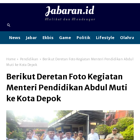
Jabaran.id
Melihat dan Mendengar
News
Jabar
Ekbis
Game
Politik
Lifestyle
Olahraga
Home
Pendidikan
Berikut Deretan Foto Kegiatan Menteri Pendidikan Abdul
Muti ke Kota Depok
Berikut Deretan Foto Kegiatan
Menteri Pendidikan Abdul Muti
ke Kota Depok