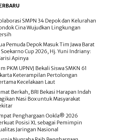
ERBARU
olaborasi SMPN 34 Depok dan Kelurahan
ondok Cina Wujudkan Lingkungan
ersih
ua Pemuda Depok Masuk Tim Jawa Barat
i Soekarno Cup 2026, Hj. Yuni Indriany:
arisi Apinya
im PKM UPNVJ Bekali Siswa SMKN 61
akarta Keterampilan Pertolongan
ertama Kecelakaan Laut
umat Berkah, BRI Bekasi Harapan Indah
agikan Nasi Box untuk Masyarakat
ekitar
mpat Penghargaan Ookla® 2026
erkuat Posisi XL sebagai Pemimpin
ualitas Jaringan Nasional
urnia Nugraha Raih Penghargaan