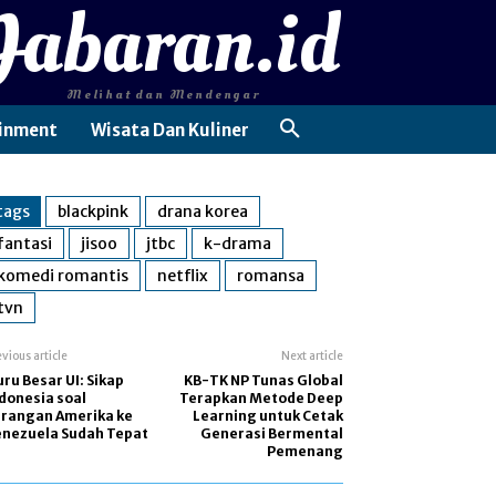
Jabaran.id
Melihat dan Mendengar
inment
Wisata Dan Kuliner
tags
blackpink
drana korea
fantasi
jisoo
jtbc
k-drama
komedi romantis
netflix
romansa
tvn
evious article
Next article
ru Besar UI: Sikap
KB-TK NP Tunas Global
donesia soal
Terapkan Metode Deep
erangan Amerika ke
Learning untuk Cetak
enezuela Sudah Tepat
Generasi Bermental
Pemenang