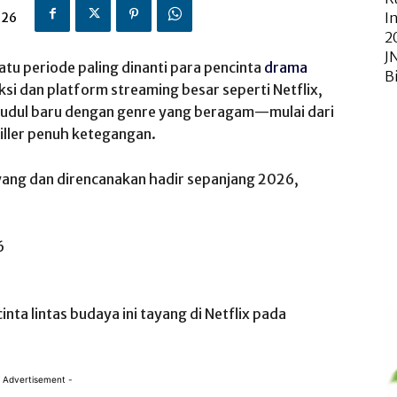
I
026
2
J
tu periode paling dinanti para pencinta
drama
B
i dan platform streaming besar seperti Netflix,
 judul baru dengan genre yang beragam—mulai dari
iller penuh ketegangan.
ang dan direncanakan hadir sepanjang 2026,
6
ta lintas budaya ini tayang di Netflix pada
 Advertisement -