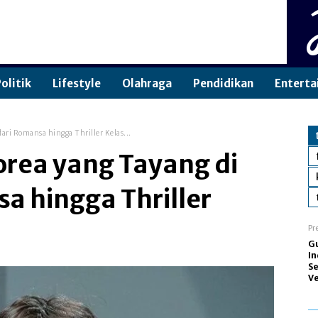
olitik
Lifestyle
Olahraga
Pendidikan
Enterta
ari Romansa hingga Thriller Kelas...
rea yang Tayang di
a hingga Thriller
Pr
Gu
In
S
V