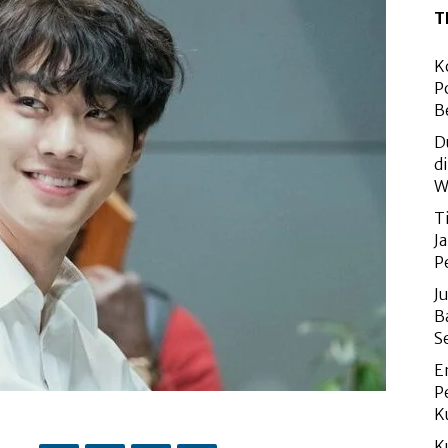
T
K
P
B
D
d
W
T
J
P
J
B
S
E
P
K
K