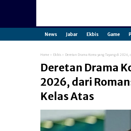
News
Jabar
Ekbis
Game
P
Home
Ekbis
Deretan Drama Korea yang Tayang di 2026, d
Deretan Drama Ko
2026, dari Romans
Kelas Atas