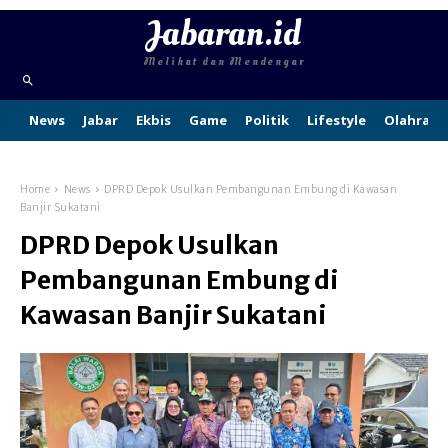
Jabaran.id
Melihat dan Mendengar
News
Jabar
Ekbis
Game
Politik
Lifestyle
Olahraga
Home
News
DPRD Depok Usulkan Pembangunan Embung di Kawasan
Banjir Sukatani
DPRD Depok Usulkan
Pembangunan Embung di
Kawasan Banjir Sukatani