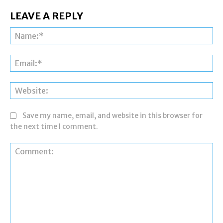
LEAVE A REPLY
Na
Ema
Web
Save my name, email, and website in this browser for
the next time I comment.