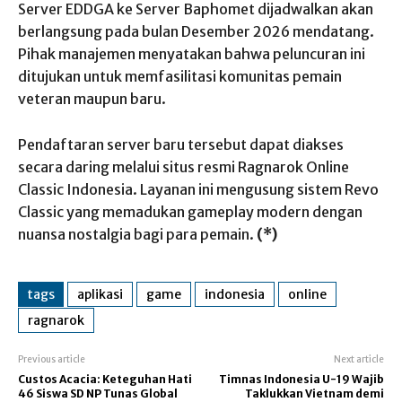
Server EDDGA ke Server Baphomet dijadwalkan akan
berlangsung pada bulan Desember 2026 mendatang.
Pihak manajemen menyatakan bahwa peluncuran ini
ditujukan untuk memfasilitasi komunitas pemain
veteran maupun baru.
Pendaftaran server baru tersebut dapat diakses
secara daring melalui situs resmi Ragnarok Online
Classic Indonesia. Layanan ini mengusung sistem Revo
Classic yang memadukan gameplay modern dengan
nuansa nostalgia bagi para pemain.
(*)
tags
aplikasi
game
indonesia
online
ragnarok
Previous article
Next article
Custos Acacia: Keteguhan Hati
Timnas Indonesia U-19 Wajib
46 Siswa SD NP Tunas Global
Taklukkan Vietnam demi