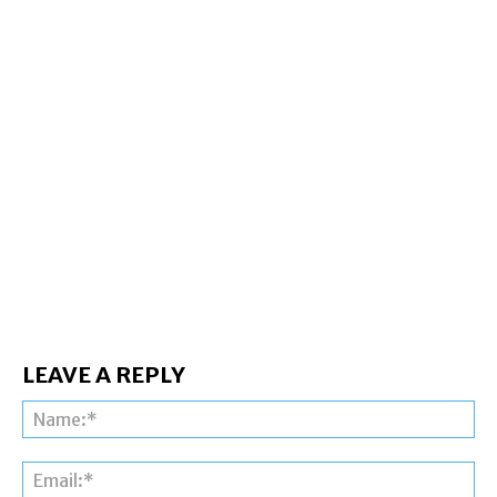
LEAVE A REPLY
Na
Ema