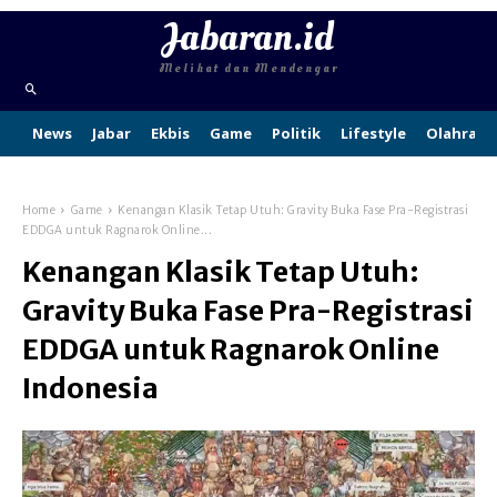
Jabaran.id
Melihat dan Mendengar
News
Jabar
Ekbis
Game
Politik
Lifestyle
Olahraga
Home
Game
Kenangan Klasik Tetap Utuh: Gravity Buka Fase Pra-Registrasi
EDDGA untuk Ragnarok Online...
Kenangan Klasik Tetap Utuh:
Gravity Buka Fase Pra-Registrasi
EDDGA untuk Ragnarok Online
Indonesia