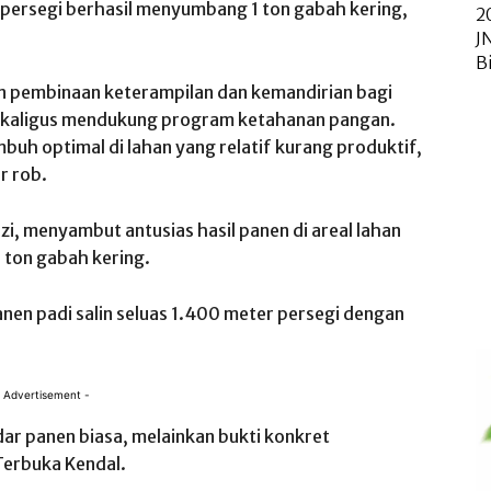
er persegi berhasil menyumbang 1 ton gabah kering,
2
J
B
lan pembinaan keterampilan dan kemandirian bagi
sekaligus mendukung program ketahanan pangan.
uh optimal di lahan yang relatif kurang produktif,
r rob.
i, menyambut antusias hasil panen di areal lahan
1 ton gabah kering.
manen padi salin seluas 1.400 meter persegi dengan
 Advertisement -
dar panen biasa, melainkan bukti konkret
Terbuka Kendal.