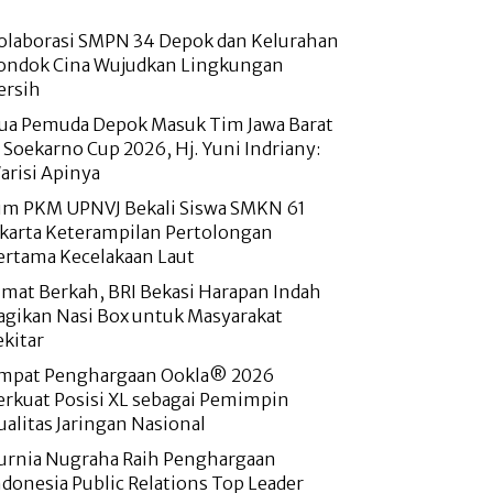
olaborasi SMPN 34 Depok dan Kelurahan
ondok Cina Wujudkan Lingkungan
ersih
ua Pemuda Depok Masuk Tim Jawa Barat
i Soekarno Cup 2026, Hj. Yuni Indriany:
arisi Apinya
im PKM UPNVJ Bekali Siswa SMKN 61
akarta Keterampilan Pertolongan
ertama Kecelakaan Laut
umat Berkah, BRI Bekasi Harapan Indah
agikan Nasi Box untuk Masyarakat
ekitar
mpat Penghargaan Ookla® 2026
erkuat Posisi XL sebagai Pemimpin
ualitas Jaringan Nasional
urnia Nugraha Raih Penghargaan
ndonesia Public Relations Top Leader