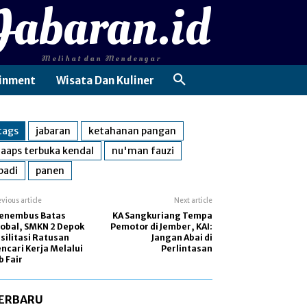
Jabaran.id
Melihat dan Mendengar
inment
Wisata Dan Kuliner
tags
jabaran
ketahanan pangan
laaps terbuka kendal
nu'man fauzi
padi
panen
evious article
Next article
enembus Batas
KA Sangkuriang Tempa
obal, SMKN 2 Depok
Pemotor di Jember, KAI:
silitasi Ratusan
Jangan Abai di
ncari Kerja Melalui
Perlintasan
b Fair
ERBARU