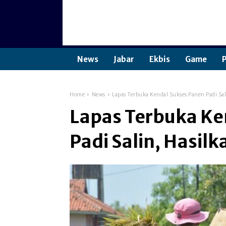
News
Jabar
Ekbis
Game
P
Home
News
Lapas Terbuka Kendal Sukses Panen Padi Sal
Lapas Terbuka Ke
Padi Salin, Hasil