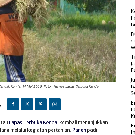
K
P
B
D
d
W
T
J
P
J
B
endal, Kamis, 14 Mei 2026. Foto : Humas Lapas Terbuka Kendal
S
E
6
P
K
atau
Lapas Terbuka Kendal
kembali menunjukkan
K
ana melalui kegiatan pertanian.
Panen
padi
I