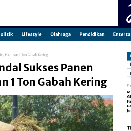
olitik
Lifestyle
Olahraga
Pendidikan
Enterta
in, Hasilkan 1 Ton Gabah Kering
ndal Sukses Panen
kan 1 Ton Gabah Kering
Pr
M
Gl
Fa
Pe
Jo
T