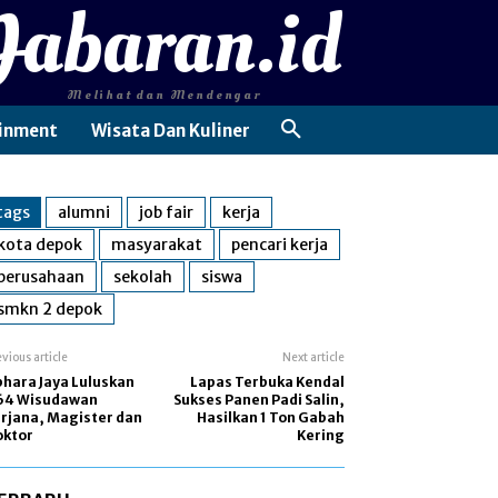
Jabaran.id
Melihat dan Mendengar
inment
Wisata Dan Kuliner
tags
alumni
job fair
kerja
kota depok
masyarakat
pencari kerja
perusahaan
sekolah
siswa
smkn 2 depok
evious article
Next article
hara Jaya Luluskan
Lapas Terbuka Kendal
64 Wisudawan
Sukses Panen Padi Salin,
rjana, Magister dan
Hasilkan 1 Ton Gabah
oktor
Kering