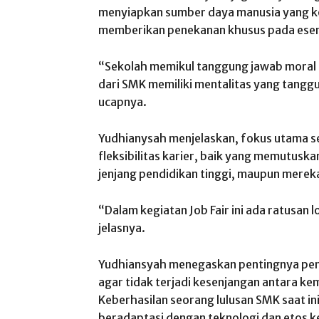
menyiapkan sumber daya manusia yang k
memberikan penekanan khusus pada esensi
“Sekolah memikul tanggung jawab moral u
dari SMK memiliki mentalitas yang tang
ucapnya.
Yudhianysah menjelaskan, fokus utama se
fleksibilitas karier, baik yang memutuska
jenjang pendidikan tinggi, maupun mereka
“Dalam kegiatan Job Fair ini ada ratusan
jelasnya.
Yudhiansyah menegaskan pentingnya peny
agar tidak terjadi kesenjangan antara k
Keberhasilan seorang lulusan SMK saat i
beradaptasi dengan teknologi dan etos ke