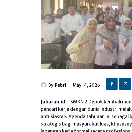
By
Pebri
May 14, 2026
Jabaran.id
– SMKN 2 Depok kembali men
pencari kerja dengan dunia industri mela
antusiasme. Agenda tahunan ini sebagai
strategis bagi
masyarakat
luas, khususny
lapangan kerja formal secara profesional