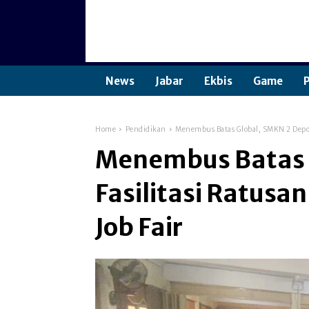
News
Jabar
Ekbis
Game
P
Home
Pendidikan
Menembus Batas Global, SMKN 2 Depok F
Menembus Batas 
Fasilitasi Ratusan
Job Fair