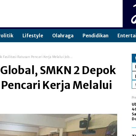
olitik
Lifestyle
Olahraga
Pendidikan
Enterta
asilitasi Ratusan Pencari Kerja Melalui Job...
Global, SMKN 2 Depok
 Pencari Kerja Melalui
Pr
Ub
4
Sa
D