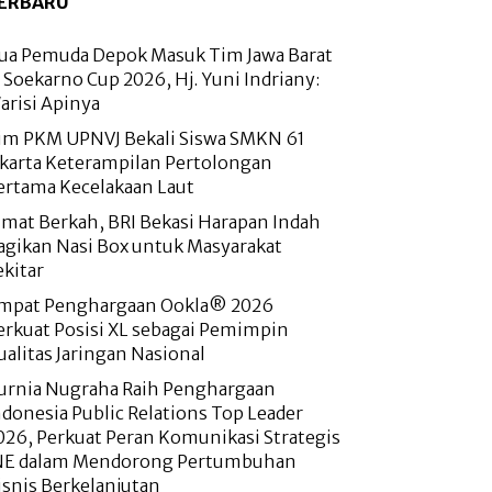
ERBARU
ua Pemuda Depok Masuk Tim Jawa Barat
i Soekarno Cup 2026, Hj. Yuni Indriany:
arisi Apinya
im PKM UPNVJ Bekali Siswa SMKN 61
akarta Keterampilan Pertolongan
ertama Kecelakaan Laut
umat Berkah, BRI Bekasi Harapan Indah
agikan Nasi Box untuk Masyarakat
ekitar
mpat Penghargaan Ookla® 2026
erkuat Posisi XL sebagai Pemimpin
ualitas Jaringan Nasional
urnia Nugraha Raih Penghargaan
ndonesia Public Relations Top Leader
026, Perkuat Peran Komunikasi Strategis
NE dalam Mendorong Pertumbuhan
isnis Berkelanjutan