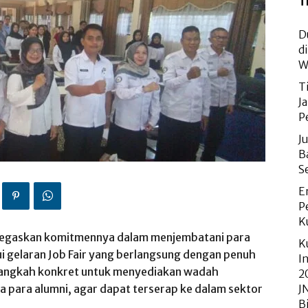
T
D
d
W
T
J
P
J
B
S
E
P
K
egaskan komitmennya dalam menjembatani para
K
lui gelaran Job Fair yang berlangsung dengan penuh
I
 langkah konkret untuk menyediakan wadah
2
a para alumni, agar dapat terserap ke dalam sektor
J
B
.