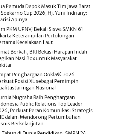
ua Pemuda Depok Masuk Tim Jawa Barat
i Soekarno Cup 2026, Hj. Yuni Indriany:
arisi Apinya
im PKM UPNVJ Bekali Siswa SMKN 61
akarta Keterampilan Pertolongan
ertama Kecelakaan Laut
umat Berkah, BRI Bekasi Harapan Indah
agikan Nasi Box untuk Masyarakat
ekitar
mpat Penghargaan Ookla® 2026
erkuat Posisi XL sebagai Pemimpin
ualitas Jaringan Nasional
urnia Nugraha Raih Penghargaan
ndonesia Public Relations Top Leader
026, Perkuat Peran Komunikasi Strategis
NE dalam Mendorong Pertumbuhan
isnis Berkelanjutan
2 Tahun di Dunia Pendidikan, SMPN 24