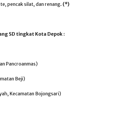
e, pencak silat, dan renang.
(*)
jang SD tingkat Kota Depok :
matan Pancroanmas)
amatan Beji)
dayah, Kecamatan Bojongsari)