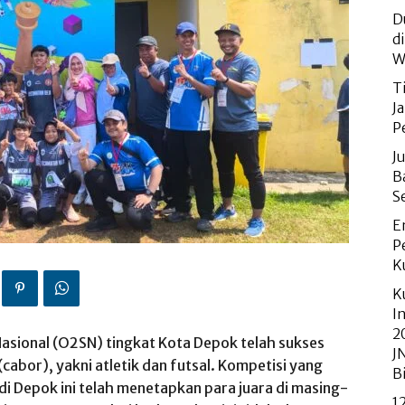
D
d
W
T
J
P
J
B
S
E
P
K
K
I
2
asional (O2SN) tingkat Kota Depok telah sukses
J
abor), yakni atletik dan futsal. Kompetisi yang
B
 di Depok ini telah menetapkan para juara di masing-
1