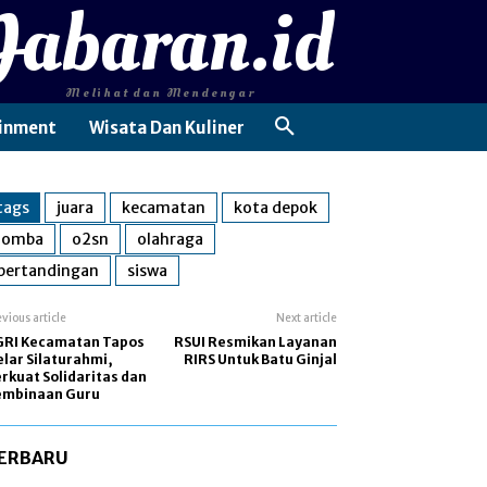
Jabaran.id
Melihat dan Mendengar
inment
Wisata Dan Kuliner
tags
juara
kecamatan
kota depok
lomba
o2sn
olahraga
pertandingan
siswa
evious article
Next article
GRI Kecamatan Tapos
RSUI Resmikan Layanan
lar Silaturahmi,
RIRS Untuk Batu Ginjal
rkuat Solidaritas dan
embinaan Guru
ERBARU