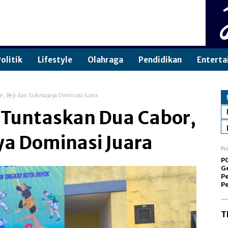
olitik
Lifestyle
Olahraga
Pendidikan
Enterta
, Beji dan Sukmajaya Dominasi Juara
Tuntaskan Dua Cabor,
ya Dominasi Juara
Pr
P
Ge
Pe
P
T