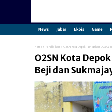
News
Jabar
Ekbis
Game
P
Home
Pendidikan
O2SN Kota Depok Tuntaskan Dua Cabor
O2SN Kota Depok 
Beji dan Sukmaja