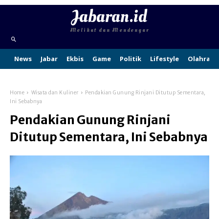
Jabaran.id
Melihat dan Mendengar
News
Jabar
Ekbis
Game
Politik
Lifestyle
Olahraga
Home
Wisata dan Kuliner
Pendakian Gunung Rinjani Ditutup Sementara,
Ini Sebabnya
Pendakian Gunung Rinjani
Ditutup Sementara, Ini Sebabnya