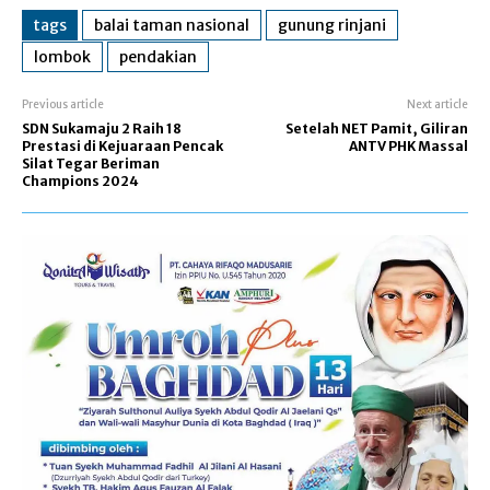
tags
balai taman nasional
gunung rinjani
lombok
pendakian
Previous article
Next article
SDN Sukamaju 2 Raih 18
Setelah NET Pamit, Giliran
Prestasi di Kejuaraan Pencak
ANTV PHK Massal
Silat Tegar Beriman
Champions 2024