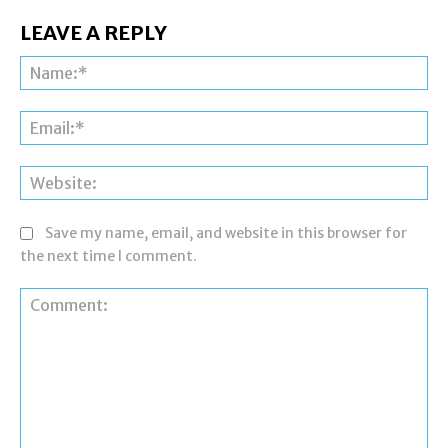
LEAVE A REPLY
Na
Ema
Web
Save my name, email, and website in this browser for
the next time I comment.