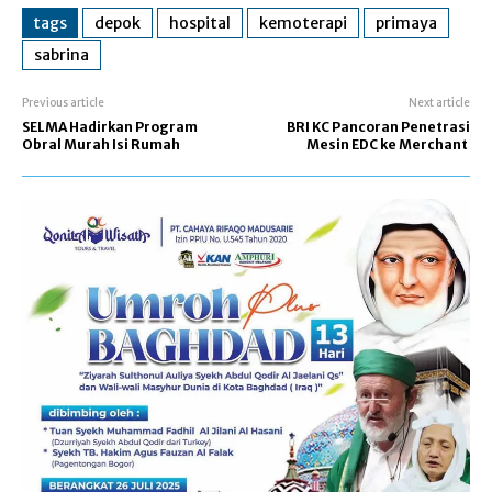
tags
depok
hospital
kemoterapi
primaya
sabrina
Previous article
Next article
SELMA Hadirkan Program
BRI KC Pancoran Penetrasi
Obral Murah Isi Rumah
Mesin EDC ke Merchant