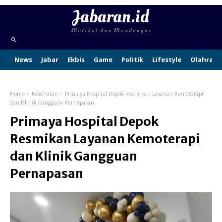
Jabaran.id
Melihat dan Mendengar
News
Jabar
Ekbis
Game
Politik
Lifestyle
Olahraga
Home
Kesehatan
Primaya Hospital Depok Resmikan Layanan Kemoterapi
dan Klinik Gangguan Pernapasan
Primaya Hospital Depok
Resmikan Layanan Kemoterapi
dan Klinik Gangguan
Pernapasan