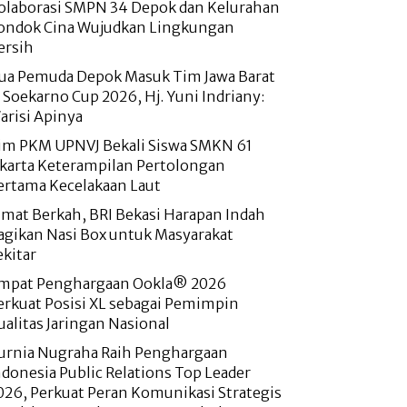
olaborasi SMPN 34 Depok dan Kelurahan
ondok Cina Wujudkan Lingkungan
ersih
ua Pemuda Depok Masuk Tim Jawa Barat
i Soekarno Cup 2026, Hj. Yuni Indriany:
arisi Apinya
im PKM UPNVJ Bekali Siswa SMKN 61
akarta Keterampilan Pertolongan
ertama Kecelakaan Laut
umat Berkah, BRI Bekasi Harapan Indah
agikan Nasi Box untuk Masyarakat
ekitar
mpat Penghargaan Ookla® 2026
erkuat Posisi XL sebagai Pemimpin
ualitas Jaringan Nasional
urnia Nugraha Raih Penghargaan
ndonesia Public Relations Top Leader
026, Perkuat Peran Komunikasi Strategis