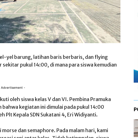
l-yel barung, latihan baris berbaris, dan flying
hir sekitar pukul 14:00, di mana para siswa kemudian
 Advertisement -
ikuti oleh siswa kelas V dan VI. Pembina Pramuka
n bahwa kegiatan ini dimulai pada pukul 14:00
P
 Plt Kepala SDN Sukatani 4, Eri Widiyanti.
di morse dan semaphore. Pada malam hari, kami
asi seni antar kelas. Tidak ketinggalan, siswa