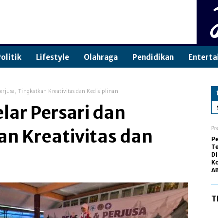
olitik
Lifestyle
Olahraga
Pendidikan
Enterta
erjusa, Tingkatkan Kreativitas dan Kedisiplinan
lar Persari dan
Pr
an Kreativitas dan
Pe
Te
Di
K
AB
T