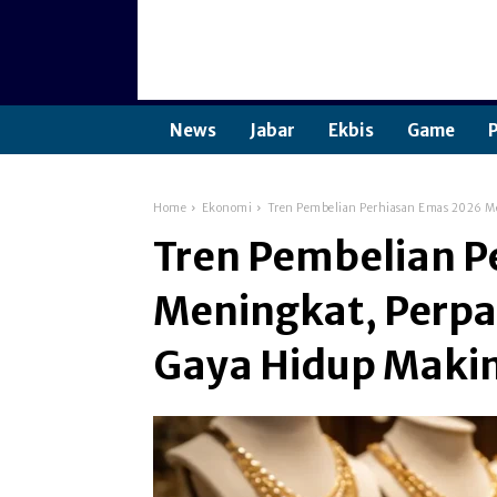
News
Jabar
Ekbis
Game
P
Home
Ekonomi
Tren Pembelian Perhiasan Emas 2026 Me
Tren Pembelian P
Meningkat, Perpa
Gaya Hidup Makin