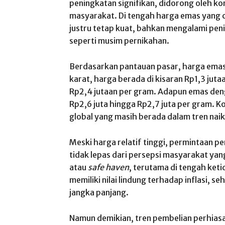
peningkatan signifikan, didorong oleh k
masyarakat. Di tengah harga emas yang c
justru tetap kuat, bahkan mengalami pe
seperti musim pernikahan.
Berdasarkan pantauan pasar, harga emas 
karat, harga berada di kisaran Rp1,3 ju
Rp2,4 jutaan per gram. Adapun emas denga
Rp2,6 juta hingga Rp2,7 juta per gram. K
global yang masih berada dalam tren naik
Meski harga relatif tinggi, permintaan pe
tidak lepas dari persepsi masyarakat y
atau
safe haven
, terutama di tengah ketid
memiliki nilai lindung terhadap inflasi, s
jangka panjang.
Namun demikian, tren pembelian perhiasa