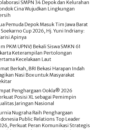
olaborasi SMPN 34 Depok dan Kelurahan
ondok Cina Wujudkan Lingkungan
ersih
ua Pemuda Depok Masuk Tim Jawa Barat
i Soekarno Cup 2026, Hj. Yuni Indriany:
arisi Apinya
im PKM UPNVJ Bekali Siswa SMKN 61
akarta Keterampilan Pertolongan
ertama Kecelakaan Laut
umat Berkah, BRI Bekasi Harapan Indah
agikan Nasi Box untuk Masyarakat
ekitar
mpat Penghargaan Ookla® 2026
erkuat Posisi XL sebagai Pemimpin
ualitas Jaringan Nasional
urnia Nugraha Raih Penghargaan
ndonesia Public Relations Top Leader
026, Perkuat Peran Komunikasi Strategis