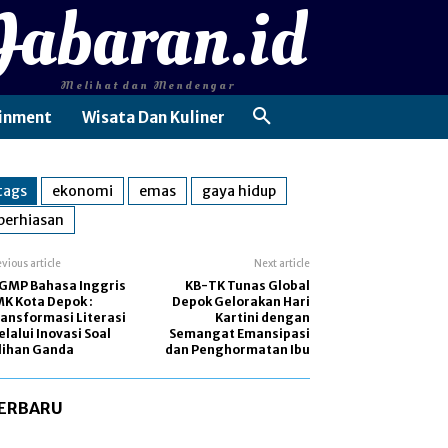
Jabaran.id
Melihat dan Mendengar
inment
Wisata Dan Kuliner
tags
ekonomi
emas
gaya hidup
perhiasan
evious article
Next article
GMP Bahasa Inggris
KB-TK Tunas Global
K Kota Depok :
Depok Gelorakan Hari
ansformasi Literasi
Kartini dengan
lalui Inovasi Soal
Semangat Emansipasi
lihan Ganda
dan Penghormatan Ibu
ERBARU