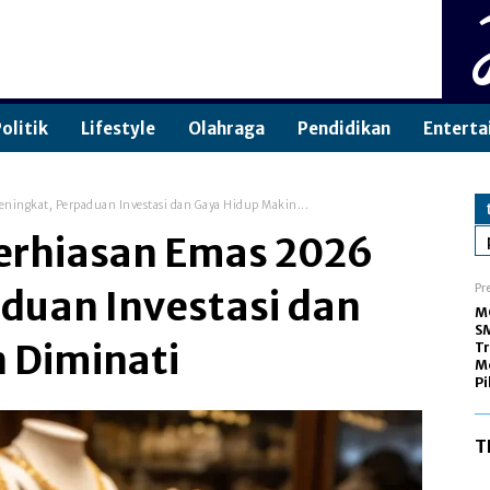
olitik
Lifestyle
Olahraga
Pendidikan
Enterta
ningkat, Perpaduan Investasi dan Gaya Hidup Makin...
erhiasan Emas 2026
Pr
duan Investasi dan
M
SM
 Diminati
Tr
Me
Pi
T