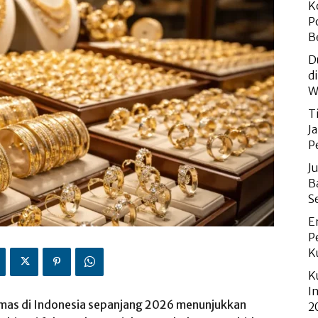
K
P
B
D
d
W
T
J
P
J
B
S
E
P
K
K
I
emas di Indonesia sepanjang 2026 menunjukkan
2