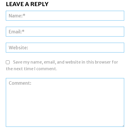
LEAVE A REPLY
Na
Ema
Web
Save my name, email, and website in this browser for
the next time I comment.
Comment: