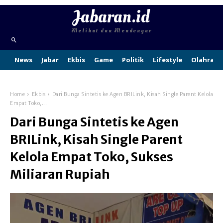
Jabaran.id
Melihat dan Mendengar
News
Jabar
Ekbis
Game
Politik
Lifestyle
Olahraga
Home
Ekbis
Dari Bunga Sintetis ke Agen BRILink, Kisah Single Parent Kelola
Empat Toko,...
Dari Bunga Sintetis ke Agen
BRILink, Kisah Single Parent
Kelola Empat Toko, Sukses
Miliaran Rupiah