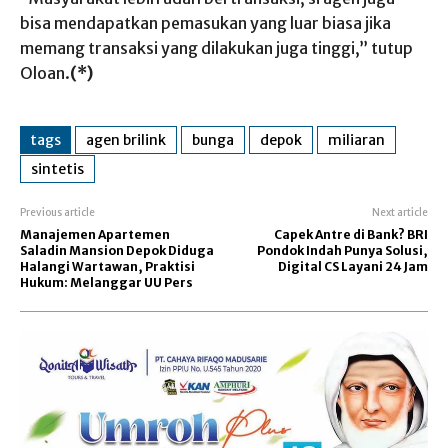
bisa mendapatkan pemasukan yang luar biasa jika
memang transaksi yang dilakukan juga tinggi,” tutup
Oloan.
(*)
tags
agen brilink
bunga
depok
miliaran
sintetis
Previous article
Next article
Manajemen Apartemen
Capek Antre di Bank? BRI
Saladin Mansion Depok Diduga
Pondok Indah Punya Solusi,
Halangi Wartawan, Praktisi
Digital CS Layani 24 Jam
Hukum: Melanggar UU Pers