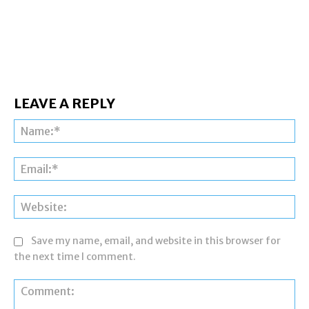
LEAVE A REPLY
Na
Ema
Web
Save my name, email, and website in this browser for
the next time I comment.