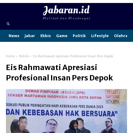
Jabaran.id
Melihat dan Mendengar
News
Jabar
Ekbis
Game
Politik
Lifestyle
Olahraga
Home
Politik
Eis Rahmawati Apresiasi Profesional Insan Pers Depok
Eis Rahmawati Apresiasi
Profesional Insan Pers Depok