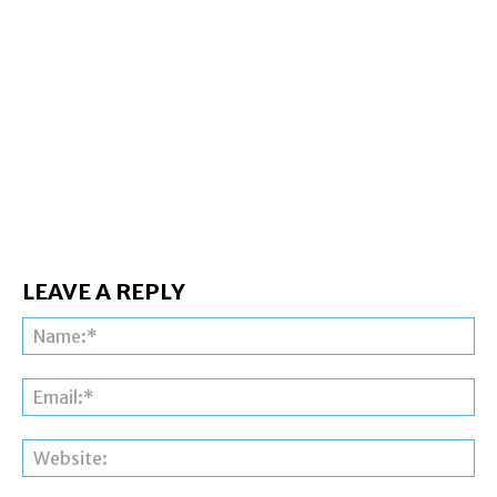
LEAVE A REPLY
Na
Ema
Web