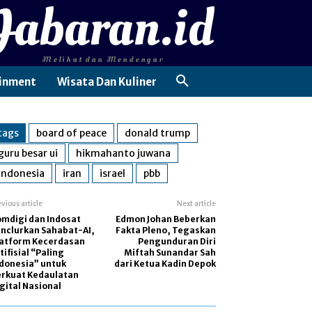
Jabaran.id
Melihat dan Mendengar
inment
Wisata Dan Kuliner
tags
board of peace
donald trump
guru besar ui
hikmahanto juwana
indonesia
iran
israel
pbb
evious article
Next article
mdigi dan Indosat
Edmon Johan Beberkan
nclurkan Sahabat-AI,
Fakta Pleno, Tegaskan
latform Kecerdasan
Pengunduran Diri
tifisial “Paling
Miftah Sunandar Sah
donesia” untuk
dari Ketua Kadin Depok
erkuat Kedaulatan
gital Nasional