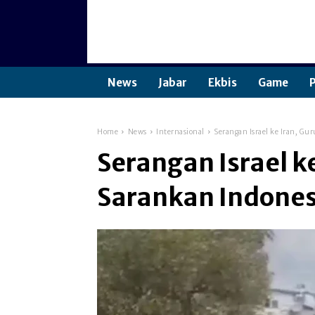
News
Jabar
Ekbis
Game
P
Home
News
Internasional
Serangan Israel ke Iran, Gu
Serangan Israel ke
Sarankan Indones