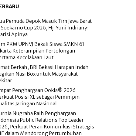
ERBARU
ua Pemuda Depok Masuk Tim Jawa Barat
i Soekarno Cup 2026, Hj. Yuni Indriany:
arisi Apinya
im PKM UPNVJ Bekali Siswa SMKN 61
akarta Keterampilan Pertolongan
ertama Kecelakaan Laut
umat Berkah, BRI Bekasi Harapan Indah
agikan Nasi Box untuk Masyarakat
ekitar
mpat Penghargaan Ookla® 2026
erkuat Posisi XL sebagai Pemimpin
ualitas Jaringan Nasional
urnia Nugraha Raih Penghargaan
ndonesia Public Relations Top Leader
026, Perkuat Peran Komunikasi Strategis
NE dalam Mendorong Pertumbuhan