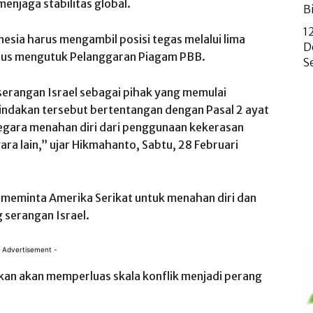
enjaga stabilitas global.
B
1
nesia harus mengambil posisi tegas melalui lima
D
arus mengutuk Pelanggaran Piagam PBB.
S
serangan Israel sebagai pihak yang memulai
tindakan tersebut bertentangan dengan Pasal 2 ayat
egara menahan diri dari penggunaan kekerasan
gara lain,” ujar Hikmahanto, Sabtu, 28 Februari
 meminta Amerika Serikat untuk menahan diri dan
 serangan Israel.
 Advertisement -
kan akan memperluas skala konflik menjadi perang