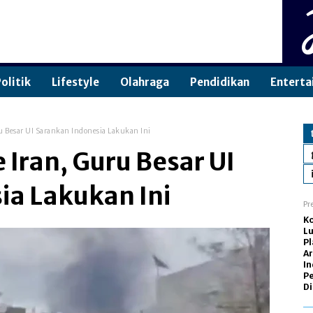
olitik
Lifestyle
Olahraga
Pendidikan
Enterta
ru Besar UI Sarankan Indonesia Lakukan Ini
 Iran, Guru Besar UI
ia Lakukan Ini
Pr
Ko
Lu
P
Ar
In
P
Di