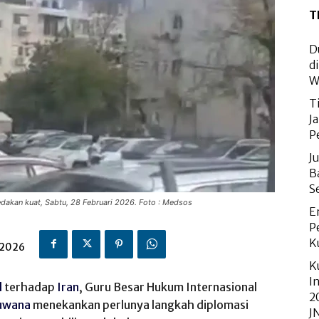
T
D
d
W
T
J
P
J
B
S
dakan kuat, Sabtu, 28 Februari 2026. Foto : Medsos
E
P
K
 2026
K
I
l
terhadap
Iran
, Guru Besar Hukum Internasional
2
uwana
menekankan perlunya langkah diplomasi
J