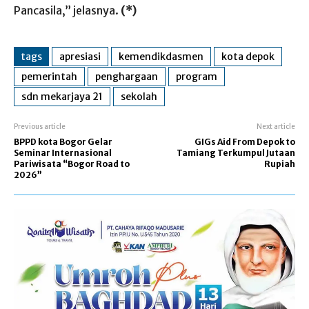
Pancasila,”
jelasnya
.
(*)
tags
apresiasi
kemendikdasmen
kota depok
pemerintah
penghargaan
program
sdn mekarjaya 21
sekolah
Previous article
Next article
BPPD kota Bogor Gelar
GIGs Aid From Depok to
Seminar Internasional
Tamiang Terkumpul Jutaan
Pariwisata “Bogor Road to
Rupiah
2026”