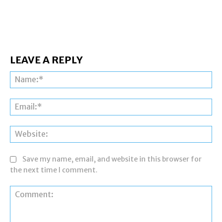
LEAVE A REPLY
Na
Ema
Web
Save my name, email, and website in this browser for
the next time I comment.