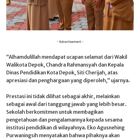
- Advertisement -
“Alhamdulillah
mendapat
ucapan
selamat
dari
Wakil
Walikota
Depok, Chandra
Rahmansyah
dan
Kepala
Dinas Pendidikan Kota Depok, Siti
Cherijah
,
atas
apresiasi
dan
penghargaan
yang
diperoleh
,”
ujarnya
.
Prestasi
ini
tidak
dilihat
sebagai
akhir
,
melainkan
sebagai
awal
dari
tanggung
jawab
yang
lebih
besar
.
Sekolah
berkomitmen
untuk
membagikan
pengetahuan
dan
pengalamannya
kepada
sesama
institusi
pendidikan
di
wilayahnya
.
Eko
Agusnehing
Purwaningsih
menyatakan
bahwa
pihaknya
akan