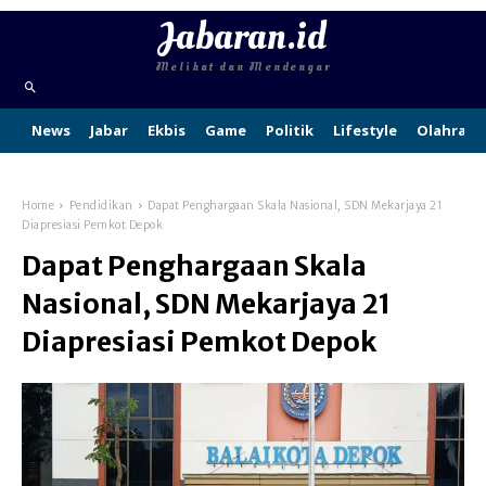
Jabaran.id
Melihat dan Mendengar
News
Jabar
Ekbis
Game
Politik
Lifestyle
Olahraga
Home
Pendidikan
Dapat Penghargaan Skala Nasional, SDN Mekarjaya 21
Diapresiasi Pemkot Depok
Dapat Penghargaan Skala
Nasional, SDN Mekarjaya 21
Diapresiasi Pemkot Depok