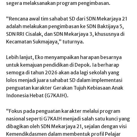
segera
melaksanakan
program
pengimbasan
.
“
Rencana
awal
tim
sahabat
SD
dari
SDN
Mekarjaya
21
adalah
melakukan
pengimbasan
ke
SDN
Baktijaya
5,
SDN RRI
Cisalak
, dan SDN
Mekarjaya
3,
khususnya
di
Kecamatan
Sukmajaya
,”
tuturnya
.
Lebih
lanjut
,
Eko
menyampaikan
harapan
besarnya
untuk
kemajuan
pendidikan
di Depok.
Ia
berharap
semoga
di
tahun
2026
akan
ada
lagi
sekolah
yang
lolos
menjadi
juara
sahabat
SD
dalam
implementasi
penguatan
karakter
Gerakan
Tujuh
Kebiasaan
Anak
Indonesia
Hebat
(G7KAIH).
“
Fokus
pada
penguatan
karakter
melalui
program
nasional
seperti
G7KAIH
menjadi
salah
satu
kunci
yang
dibagikan
oleh SDN
Mekarjaya
21,
sejalan
dengan
visi
Kemendikdasmen
dalam
membentuk
profil
Pelajar