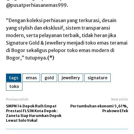
@pusatperhiasanemas999.
“Dengan koleksi perhiasan yang terkurasi, desain
yang stylish dan eksklusif, sistem transparansi
modern, serta pelayanan terbaik, tidak heran jika
Signature Gold & Jewellery menjadi toko emas teramai
di Bogor sekaligus pelopor toko emas modern di
Bogor,” tutupnya.
(*)
tags
emas
gold
jewellery
signature
toko
Previous article
Next article
SMPN 14 Depok Raih Empat
Pertumbuhan ekonomi 5,61%,
Prestasi FLS3N Kota Depok :
Prabowo Efek
Zaneta Siap Harumkan Depok
Lewat Solo Vokal