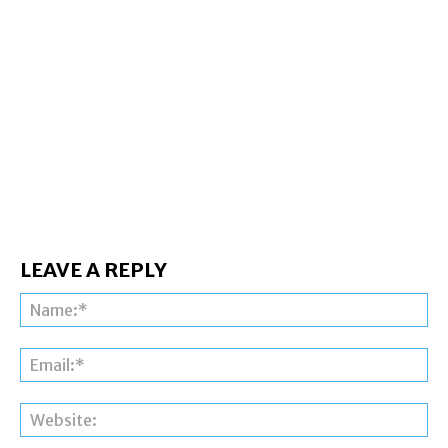
LEAVE A REPLY
Na
Ema
Web